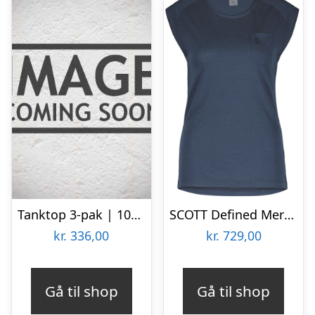
Tanktop 3-pak | 100% bomuld | Hvid
SCOTT Defined Merino – Tanktop – Dame – Metal-Blå – Str. M
kr.
336,00
kr.
729,00
Gå til shop
Gå til shop