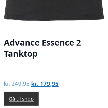
Advance Essence 2
Tanktop
Den
Den
kr.
249,95
kr.
179,95
oprindelige
aktuelle
pris
pris
Gå til shop
var:
er: