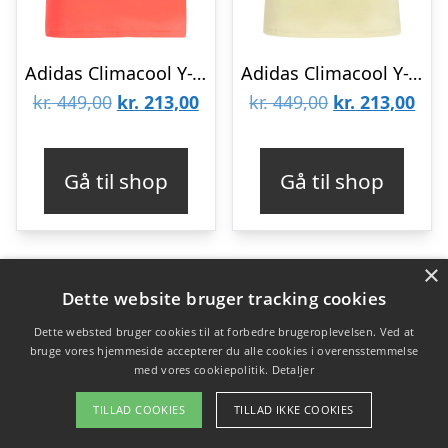
Adidas Climacool Y-Tanktop Women Semi Lucid Red
Adidas Climacool Y-Tanktop Women Yellow
Den
Den
Den
De
kr.
449,00
kr.
213,00
kr.
449,00
kr.
213,00
oprindelige
aktuelle
oprindelige
aktu
pris
pris
pris
pris
Gå til shop
Gå til shop
var:
er:
var:
er:
kr. 449,00.
kr. 213,00.
kr. 449,00.
kr. 
×
Dette website bruger tracking cookies
-52%
-50%
Dette websted bruger cookies til at forbedre brugeroplevelsen. Ved at
bruge vores hjemmeside accepterer du alle cookies i overensstemmelse
med vores cookiepolitik.
Detaljer
TILLAD COOKIES
TILLAD IKKE COOKIES