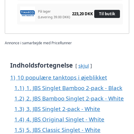
På lager
223,20 DKK
Til butik
(Levering 39.00 DKK)
Annonce i samarbejde med PriceRunner
Indholdsfortegnelse
skjul
1)
10 populære tanktops i øjeblikket
1.1)
1. JBS Singlet Bamboo 2-pack - Black
1.2)
2. JBS Bamboo Singlet 2-pack - White
1.3)
3. JBS Singlet 2-pack - White
1.4)
4. JBS Original Singlet - White
1.5)
5. JBS Classic Singlet - White