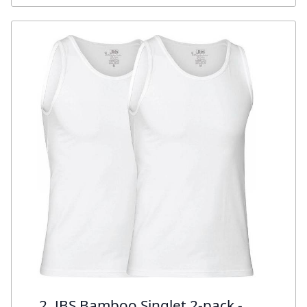
2. JBS Bamboo Singlet 2-pack -