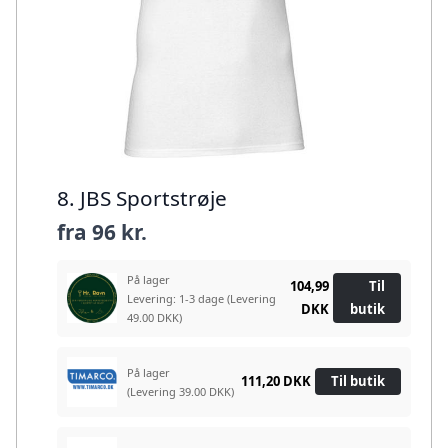
8. JBS Sportstrøje
fra
96 kr.
På lager
104,99
Til
Levering: 1-3 dage
(Levering
DKK
butik
49.00 DKK)
På lager
111,20 DKK
Til butik
(Levering 39.00 DKK)