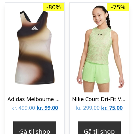
-80%
-75%
Adidas Melbourne Y-Tanktop Black/Beige
Nike Court Dri-Fit Victory Junior Tanktop Lime Glow
Den
Den
Den
Den
kr.
499,00
kr.
99,00
kr.
299,00
kr.
75,00
oprindelige
aktuelle
oprindelige
aktu
pris
pris
pris
pris
Gå til shop
Gå til shop