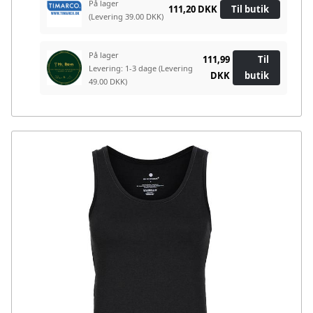
På lager
111,20 DKK
Til butik
(Levering 39.00 DKK)
På lager
111,99
Til
Levering: 1-3 dage
(Levering
DKK
butik
49.00 DKK)