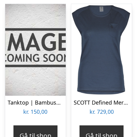
Tanktop | Bambusviskose | Grå melange
SCOTT Defined Merino – Tanktop – Dame – Metal-Blå – Str. M
kr.
150,00
kr.
729,00
Gå til shop
Gå til shop