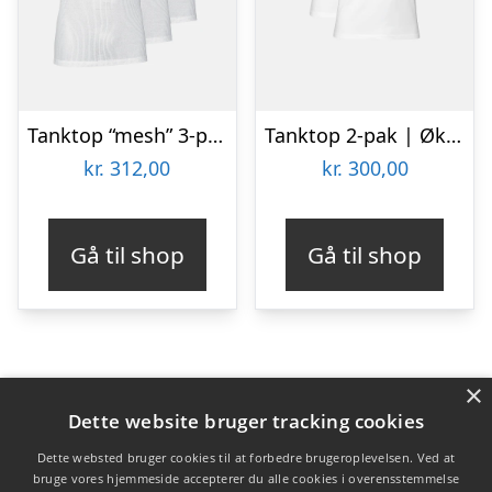
Tanktop “mesh” 3-pak | 100% bomuld | Hvid
Tanktop 2-pak | Økologisk bomuld | Hvid
kr.
312,00
kr.
300,00
Gå til shop
Gå til shop
×
Varekategorier
Dette website bruger tracking cookies
Produkter
Dette websted bruger cookies til at forbedre brugeroplevelsen. Ved at
bruge vores hjemmeside accepterer du alle cookies i overensstemmelse