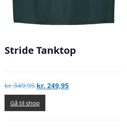
Stride Tanktop
Den
Den
kr.
349,95
kr.
249,95
oprindelige
aktuelle
pris
pris
Gå til shop
var:
er:
kr. 349,95.
kr. 249,95.