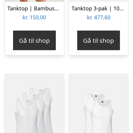
Tanktop | Bambusviskose | Grå melange
Tanktop 3-pak | 100% økologisk bomuld | Hvid
kr.
150,00
kr.
477,60
Gå til shop
Gå til shop