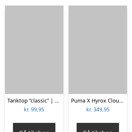
Tanktop “classic” | 100% bomuld | grå
Puma X Hyrox Cloudspun Tanktop
kr.
99,95
kr.
349,95