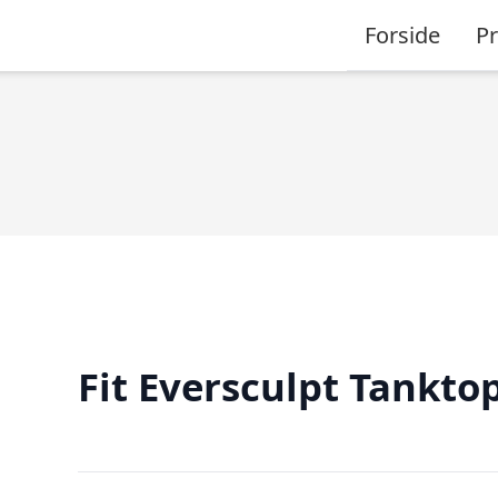
Forside
P
Fit Eversculpt Tankto