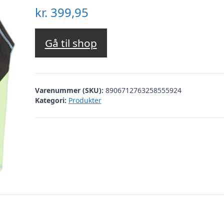
kr.
399,95
Gå til shop
Varenummer (SKU):
8906712763258555924
Kategori:
Produkter