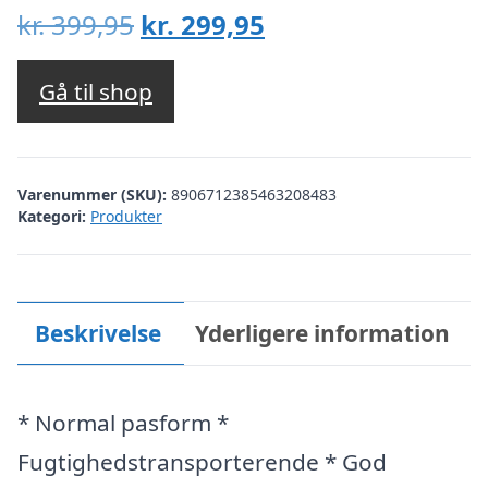
Den
Den
kr.
399,95
kr.
299,95
oprindelige
aktuelle
pris
pris
Gå til shop
var:
er:
kr. 399,95.
kr. 299,95.
Varenummer (SKU):
8906712385463208483
Kategori:
Produkter
Beskrivelse
Yderligere information
* Normal pasform *
Fugtighedstransporterende * God