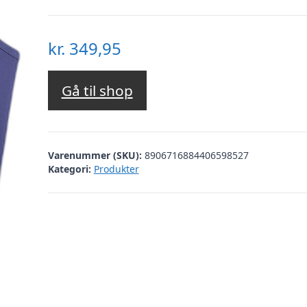
kr.
349,95
Gå til shop
Varenummer (SKU):
8906716884406598527
Kategori:
Produkter