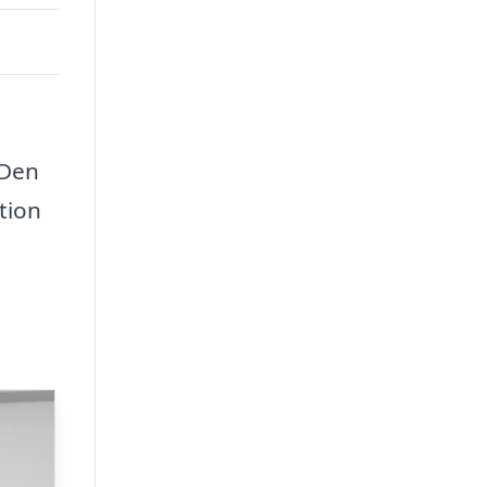
 Den
tion