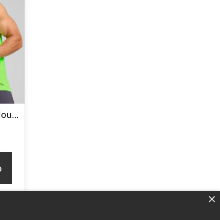
Puma X Hyrox Cloudspun Tanktop
p
×