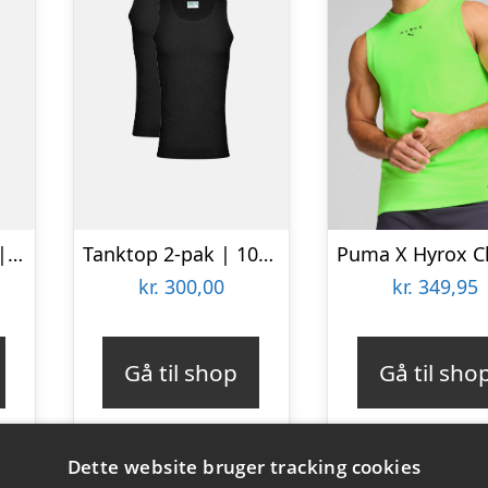
Tanktop “original” | 100% bomuld | Sort
Tanktop 2-pak | 100 % økologisk bomuld | Sort
kr.
300,00
kr.
349,95
Gå til shop
Gå til sho
Dette website bruger tracking cookies