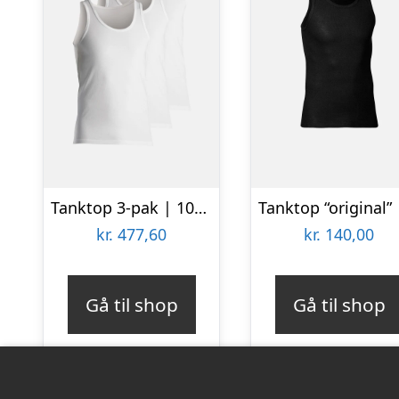
Tanktop 3-pak | 100% økologisk bomuld | Hvid
kr.
477,60
kr.
140,00
Gå til shop
Gå til shop