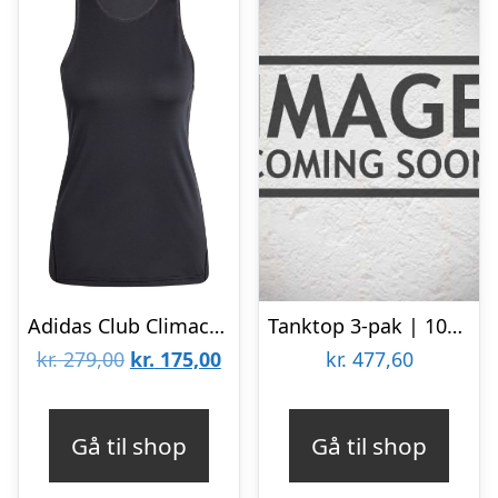
Adidas Club Climacool Tanktop Women Black
Tanktop 3-pak | 100% økologisk bomuld | Hvid
Den
Den
kr.
279,00
kr.
175,00
kr.
477,60
oprindelige
aktuelle
pris
pris
Gå til shop
Gå til shop
var:
er: