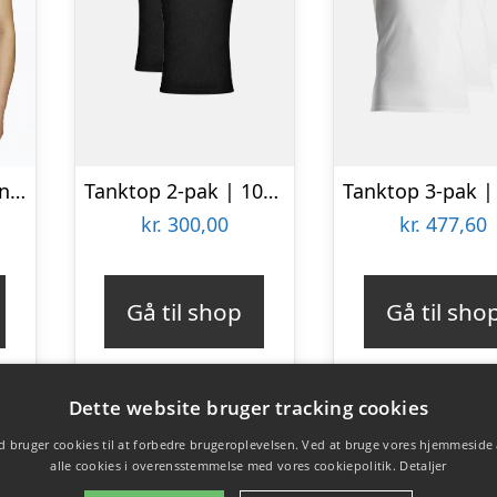
Train Essentials Tanktop
Tanktop 2-pak | 100 % økologisk bomuld | Sort
kr.
300,00
kr.
477,60
Gå til shop
Gå til sho
Dette website bruger tracking cookies
 bruger cookies til at forbedre brugeroplevelsen. Ved at bruge vores hjemmeside
alle cookies i overensstemmelse med vores cookiepolitik.
Detaljer