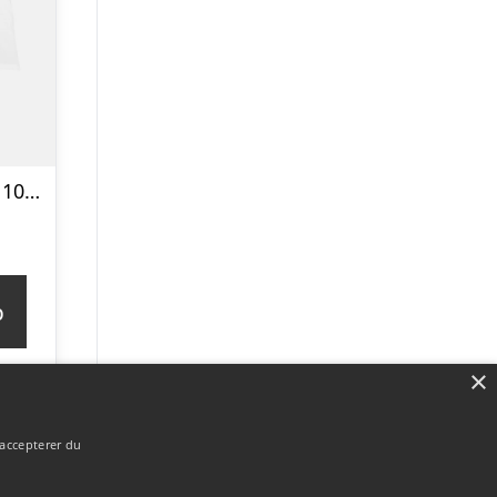
Tanktop 3-pak | 100% økologisk bomuld | Hvid
p
×
 accepterer du