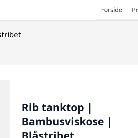
Forside
P
tribet
Rib tanktop |
Bambusviskose |
Blåstribet