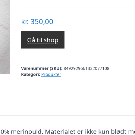
kr.
350,00
Gå til shop
Varenummer (SKU):
8492929661332077108
Kategori:
Produkter
0% merinould. Materialet er ikke kun blødt 