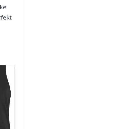
ske
fekt