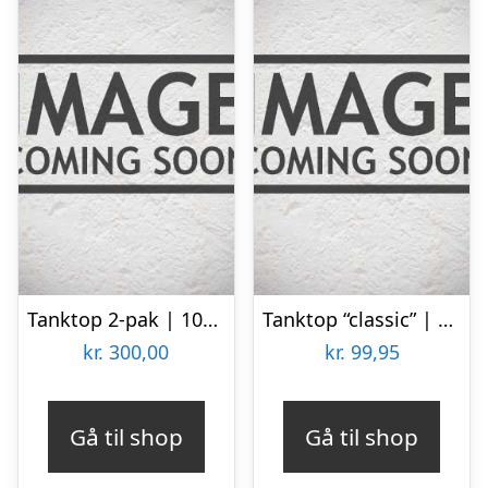
Tanktop 2-pak | 100 % økologisk bomuld | Sort
Tanktop “classic” | 100% bomuld | grå
kr.
300,00
kr.
99,95
Gå til shop
Gå til shop