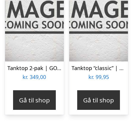
Tanktop 2-pak | GOTS bomuld | Hvid
Tanktop “classic” | 100% bomuld | grå
kr.
349,00
kr.
99,95
Gå til shop
Gå til shop