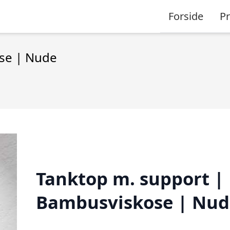
Forside
P
se | Nude
Tanktop m. support |
Bambusviskose | Nud