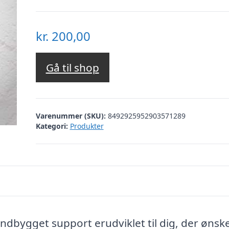
kr.
200,00
Gå til shop
Varenummer (SKU):
8492925952903571289
Kategori:
Produkter
dbygget support erudviklet til dig, der ønsk