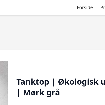
Forside
P
å
Tanktop | Økologisk 
| Mørk grå