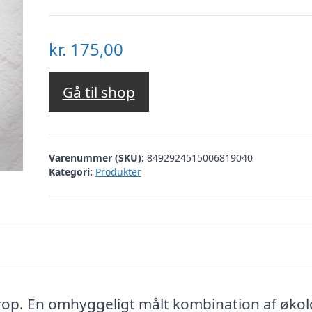
kr.
175,00
Gå til shop
Varenummer (SKU):
8492924515006819040
Kategori:
Produkter
rop. En omhyggeligt målt kombination af økol