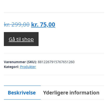
Den
Den
kr.
299,00
kr.
75,00
oprindelige
aktuelle
pris
pris
Gå til shop
var:
er:
kr. 299,00.
kr. 75,00.
Varenummer (SKU):
8812267915767651260
Kategori:
Produkter
Beskrivelse
Yderligere information