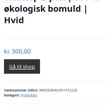
økologisk bomuld |
Hvid
kr.
300,00
Gå til shop
Varenummer (SKU):
8492928402951972220
Kategori:
Produkter